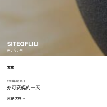
SITEOFLILI
栗子的小窝
文章
发
2023年9月10日
布
亦可赛艇的一天
于
就是这样～